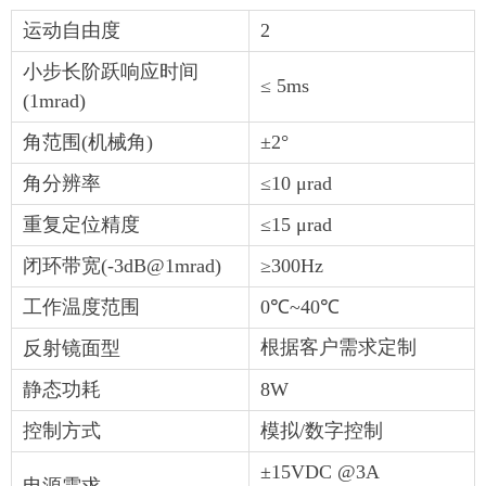
运动自由度
2
小步长阶跃响应时间
≤ 5ms
(1mrad)
角范围(机械角)
±2°
角分辨率
≤10 μrad
重复定位精度
≤15 μrad
闭环带宽(-3dB@1mrad)
≥300Hz
工作温度范围
0℃~40℃
根据客户需求定制
反射镜面型
静态功耗
8W
控制方式
模拟/数字控制
±15VDC @3A
电源需求