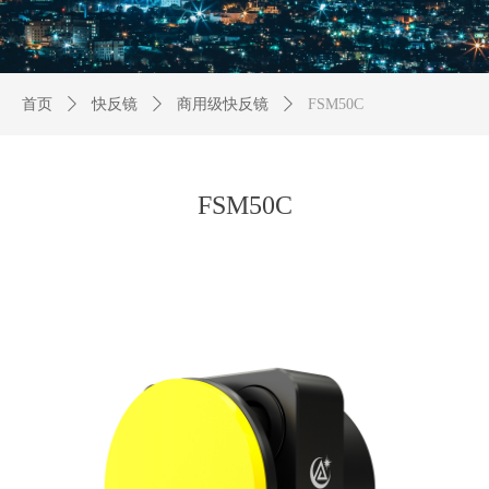
首页
ꄲ
快反镜
ꄲ
商用级快反镜
ꄲ
FSM50C
FSM50C