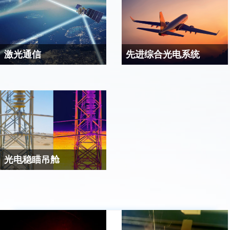
激光通信
先进综合光电系统
激光通信是以激光作为通信介
先进光电综合吊舱是新一代飞
质，直接在自由空间进行信息
机的首选综合探测装置。由于
传递的通信方式。 由于激光束
安装在高速运动的飞机上，飞
直径较小，使得高精度对准成
机的振动和晃动使得远距离高
为激光通信链路建立和维持的
清目标成像和激光目标指示均
最大难题，需要借助于快反镜
难以有效完成。传统的稳台结
构成粗-精两级系统来解决。
构在响应速度和角度分辨率上
远不能达到要求，需要在稳台
光电稳瞄吊舱
基础上再增加一级快反镜，构
目前光电稳瞄系统多采用整体
成粗-精两级稳定系统。通过充
稳定方式，由于负载惯量及难
分利用快反镜高精度、大带宽
以克服的各种干扰力矩对系统
的特性，高速、精确地反向运
带宽的影响，其稳定精度通常
动来补偿飞机的振动和晃动，
最高只能达到30~40μrad；而采