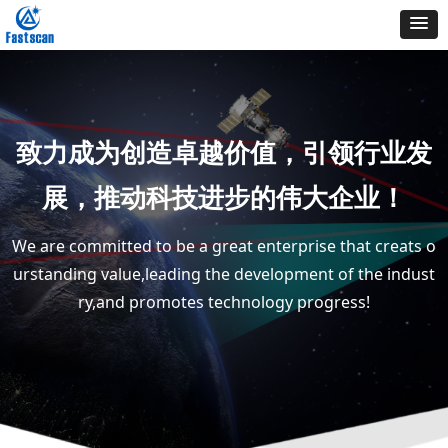
致力成为创造卓越价值，引领行业发
展，推动科技进步的伟大企业！
We are committed to be a great enterprise that creats o
urstanding value,leading the development of the indust
ry,and promotes technology progress!