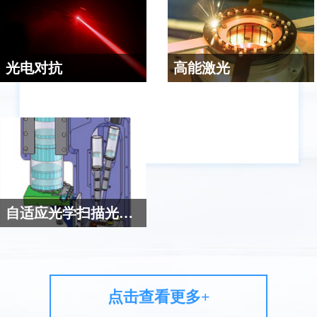
达到稳定高清成像的目的。
用快反镜与传统稳定框架构成
的组合稳定系统，充分利用了
快反镜的大带宽和高精度的特
点，使得光电传感器的输出图
光电对抗
高能激光
像与运动载体的各种扰动高度
激光红外光电对抗装置使用激
一些高能激光应用，要求将激
隔离，能达到几个微弧度以内
光束来干扰对方的红外探测装
光束精确锁定在目标的某一区
的稳定精度。
置，使其丧失目标探测能力。
域,持续照射一定时间,才能达成
快反镜在其中主要用于实现激
系统目标；必须利用快反镜
光束的快速和精确指向，与粗
（FSM）和传统的伺服框架构
跟踪平台配合工作，实现对目
成粗—精复合系统来完成。
标的持续照射。
自适应光学扫描光学成像
利用快反镜超高定位精度和较
快的扫描速度，将超高分辨率
的小视场，通过快反镜的扫描
拼接，在不损失分辨率的情况
点击查看更多+
下，实现大范围成像，同时可